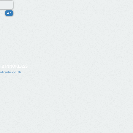
ส่ง
นอ INNOKLASS
trade.co.th