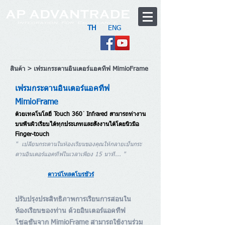
TH
ENG
Dealer Login
>>> สมัครตัวแทนจำหน่าย
สินค้า
> เฟรมกระดานอินเตอร์แอคทีฟ MimioFrame
เฟรมกระดานอินเตอร์แอคทีฟ
MimioFrame
ด้วยเทคโนโลยี Touch 360 ํ Infrared สามารถทำงาน
บนพื้นผิวเรียบได้ทุกประเภทและสั่งงานได้โดยนิ้วมือ
Finger-touch
" เปลี่ยนกระดานในห้องเรียนของคุณให้กลายเป็นกระ
ดานอินเตอร์แอคทีฟในเวลาเพียง 15 นาที...
"
ดาวน์โหลดโบรชัวร์
ปรับปรุงประสิทธิภาพการเรียนการสอนใน
ห้องเรียนของท่าน ด้วยอินเตอร์แอคทีฟ
โซลูชั่นจาก MimioFrame สามารถใช้งานร่วม